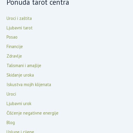
Ponuda tarot centra
Uroci i zaštita
Ljubavni tarot
Posao
Financije
Zdravlje
Talismani i amajlije
Skidanje uroka
Iskustva mojih klijenata
Uroci
Ljubavni urok
Čišćenje negativne energije
Blog
Usluge i cijene