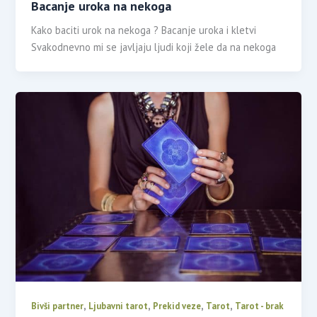
Bacanje uroka na nekoga
Kako baciti urok na nekoga ? Bacanje uroka i kletvi
Svakodnevno mi se javljaju ljudi koji žele da na nekoga
,
,
,
,
Bivši partner
Ljubavni tarot
Prekid veze
Tarot
Tarot - brak