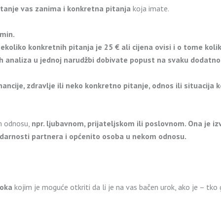
pitanje vas zanima i konkretna pitanja
koja imate.
rmin.
ekoliko konkretnih pitanja je 25 € ali c
ijena ovisi i o tome kol
ih analiza u jednoj narudžbi dobivate popust na svaku dodatn
inancije, zdravlje ili neko konkretno pitanje, odnos ili situacija 
 odnosu,
npr. ljubavnom, prijateljskom ili poslovnom. Ona je iz
dudarnosti partnera i općenito osoba u nekom odnosu.
roka
kojim je moguće otkriti da li je na vas bačen urok, ako je – tko 