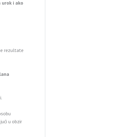
 urok i ako
e rezultate
slana
i.
 osobu
jući u obzir