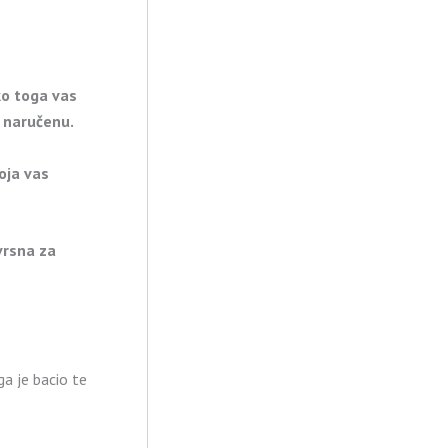
iko toga vas
o naručenu.
koja vas
vrsna za
ga je bacio te