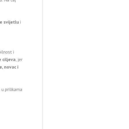
e svijetlu
i
ilnost i
 ciljeva
, jer
e, novac i
 u prilikama