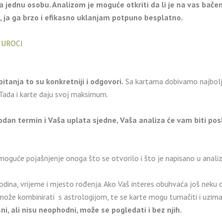
a jednu osobu. Analizom je moguće otkriti da li je na vas bačen
k, ja ga brzo i efikasno uklanjam potpuno besplatno.
d
UROCI
pitanja to su konkretniji i odgovori.
Sa kartama dobivamo najbolj
Tada i karte daju svoj maksimum.
dan termin i Vaša uplata sjedne, Vaša analiza će vam biti po
moguće pojašnjenje onoga što se otvorilo i što je napisano u analiz
dina, vrijeme i mjesto rođenja. Ako Vaš interes obuhvaća još neku
 može kombinirati s astrologijom, te se karte mogu tumačiti i uzima
ni, ali nisu neophodni, može se pogledati i bez njih.