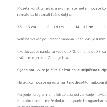
Možete koristiti metar, a ako nemate metar možete korist
ravnalo da bi saznali točnu duljinu.
XS – 13 cm. S – 14 cm. M – 15 cm. L – 1
Veličina svakog poludragog kamena u narukvici je 8 mm.
Ukoliko želite narukvicu veću od XXL ili manju od XS, sa
traženim mjerama. Cijena je ista.
Cijena narukvice je 20 €. Poštarina je uključena u cij
Narukvicu možete naručiti
na
tarothos@gmail.com
i
Punjenje i programiranje kristala za ostvarivanje individ
Kristaloterapeut može dodatno napuniti i programirati va
je 4€ po komadu nakita.