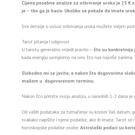
Cijena posebne analize za otkrivanje uroka je 25 € z
je – tko ga je bacio. Ukoliko se pokaže da imate uro
Sve detalje o usluzi otkrivanja uroka možete vidjeti po
Tarot pitanja i odgovori
U tarotu generalno vrijedi pravilo –
što su konkretnija 
kada energiju usmjerimo na ono što nas najviše zanima. 
Slobodno mi se javite, a nakon što dogovorimo slobo
mailom u dogovorenom terminu.
Nakon što primite svoju analizu, u narednih 1-2 dana je 
Od vaših podataka za tumačenje su korisni Vaš datum, go
svakako napišite i njene podatke, ako ih imate. Tarot se
horoskopske podatke osobe.
Astrološki podaci su koris