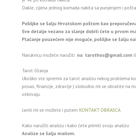
Dakle, cijena jednog komada nakita sa punjenjem i pošt
Pošiljke se šalju Hrvatskom poštom kao preporučena
Sve detalje vezano za slanje dobiti ćete u prvom ma
Plaćanje pouzećem nije moguće, pošiljke se šalju na
Narukvicu možete naručiti
na
tarothos@gmail.com
i
Tarot čitanja
Ukoliko ste spremni za tarot analizu nekog problema koji
posao, financije, zdravlje ) slobodno mi se obratite na m
otkrivaju.
Javiti mi se možete i putem
KONTAKT OBRASCA
Kako naručiti analizu i kako ćete primiti svoju analizu
Analize se šalju mailom.