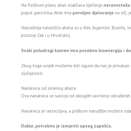
Na fizičkom planu ahat olakšava liječenje
neravnoteža
poput gastritisa. Ahat ima
povoljno djelovanje
na oči, j
Najvažnija nalazišta ahata su u Kini, Argentini, Brazilu, In
postoje čak i u Hrvatskoj.
Svaki poludragi kamen ima posebnu bioenergiju i d
Zbog toga uvijek možemo biti sigurni da nas je privukao 
slučajnosti.
Narukvica od zelenog ahata
Ova narukvica se sastoji od okruglih savršeno obrađeni
Narukvica je rastezljiva, a prilikom narudžbe možete oda
Dakle, potrebno je izmjeriti opseg zapešća.