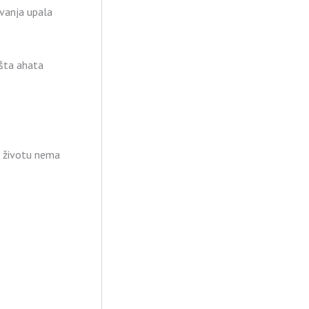
vanja upala
zišta ahata
U životu nema