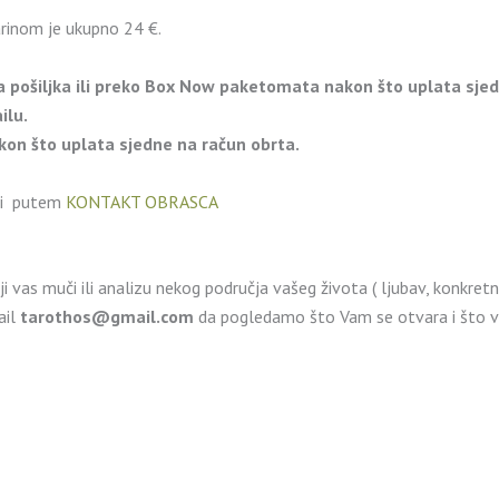
arinom je ukupno 24 €.
 pošiljka ili preko Box Now paketomata nakon što uplata sjed
ilu.
kon što uplata sjedne na račun obrta.
li putem
KONTAKT OBRASCA
 vas muči ili analizu nekog područja vašeg života ( ljubav, konkret
ail
tarothos@gmail.com
da pogledamo što Vam se otvara i što v