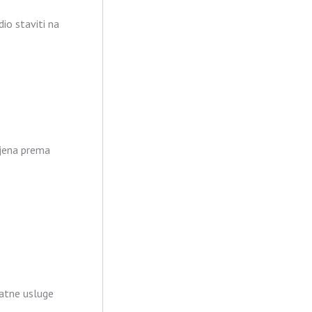
io staviti na
ljena prema
datne usluge