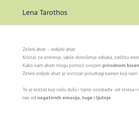
Skip
Lena Tarothos
to
content
Zeleni ahat – indijski ahat
Kristal za smirenje, lakše donošenje odluka, zaštitu ener
Kako nam ahati mogu pomoći svojom
prirodnom bioe
Zeleni indijski ahat je izvrstan poludragi kamen koji na
To je kristal koji našu dušu i tijelo oslobađa od stresa 
nas od
negativnih emocija, tuge i ljutnje
.