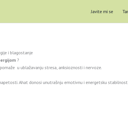
Javite mi se
Ta
gije i blagostanje
nergijom
?
m pomaže u ublažavanju stresa, anksioznosti i nervoze.
i napetosti. Ahat donosi unutrašnju emotivnu i energetsku stabilnos