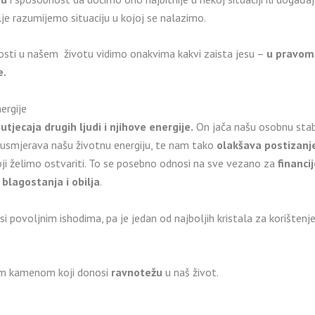
e razumijemo situaciju u kojoj se nalazimo.
sti u našem životu vidimo onakvima kakvi zaista jesu –
u pravom
e.
nergije
 utjecaja drugih ljudi i njihove energije.
On jača našu osobnu stab
o usmjerava našu životnu energiju, te nam tako
olakšava postizanje
ji želimo ostvariti. To se posebno odnosi na sve vezano za
financij
lagostanja i obilja
.
si povoljnim ishodima, pa je jedan od najboljih kristala za korištenje
gim kamenom koji donosi
ravnotežu
u naš život.