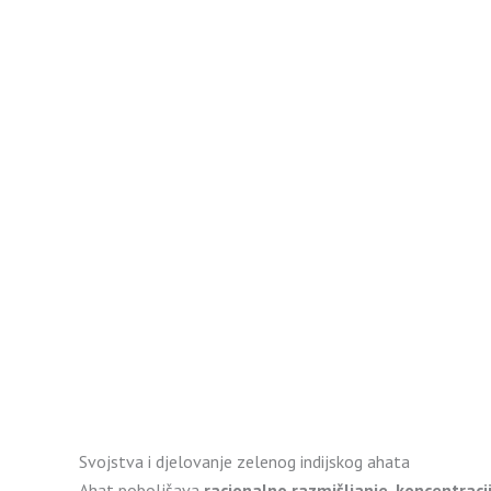
Svojstva i djelovanje zelenog indijskog ahata
Ahat poboljšava
racionalno razmišljanje, koncentraci