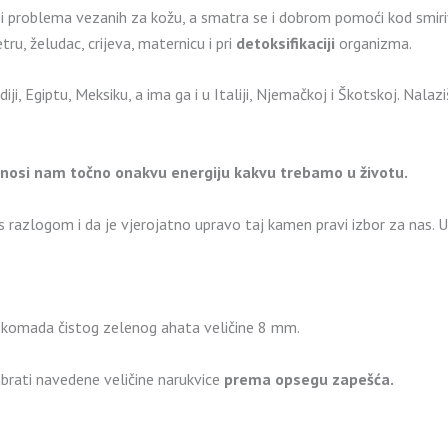
i problema vezanih za kožu, a smatra se i dobrom pomoći kod smiri
etru, želudac, crijeva, maternicu i pri
detoksifikaciji
organizma.
diji, Egiptu, Meksiku, a ima ga i u Italiji, Njemačkoj i Škotskoj. Nala
onosi nam točno onakvu energiju kakvu trebamo u životu.
s razlogom i da je vjerojatno upravo taj kamen pravi izbor za nas. 
h komada čistog zelenog ahata veličine 8 mm.
brati navedene veličine narukvice
prema opsegu zapešća.