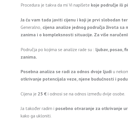
Procedura je takva da mi Vi napišete
koje područje ili 
Ja ću vam tada javiti cijenu i koji je prvi slobodan te
Generalno,
cijena analize jednog područja života sa n
zanima i o kompleksnosti situacije. Za više naručen
Područja po kojima se analize rade su :
ljubav, posao, f
zanima.
Posebna analiza se radi za odnos dvoje ljudi
u nekom
otkrivanje potencijala veze, njene budućnosti i po
Cijena je
25 €
i odnosi se na odnos između dvije osobe.
Ja također radim i
posebno otvaranje za otkrivanje u
kako ga ukloniti.