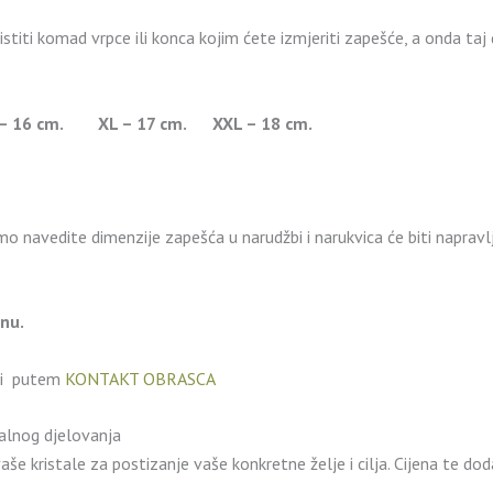
iti komad vrpce ili konca kojim ćete izmjeriti zapešće, a onda taj d
6 cm. XL – 17 cm. XXL – 18 cm.
mo navedite dimenzije zapešća u narudžbi i narukvica će biti naprav
enu.
li putem
KONTAKT OBRASCA
ualnog djelovanja
še kristale za postizanje vaše konkretne želje i cilja. Cijena te do