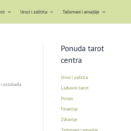
rot
Uroci i zaštita
Talismani i amajlije
Ponuda tarot
centra
Uroci i zaštita
t i oslobađa
Ljubavni tarot
Posao
Financije
Zdravlje
Talismani i amajlije