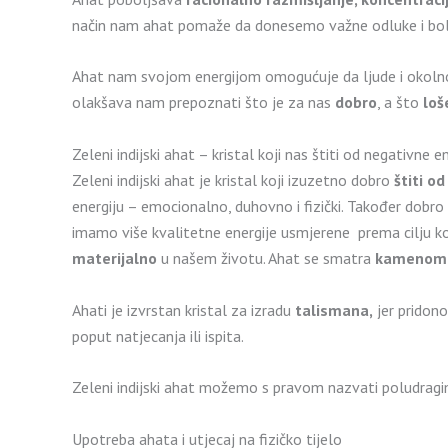
način nam ahat pomaže da donesemo važne odluke i bolj
Ahat nam svojom energijom omogućuje da ljude i okolno
olakšava nam prepoznati što je za nas
dobro
, a što
loš
Zeleni indijski ahat – kristal koji nas štiti od negativne e
Zeleni indijski ahat je kristal koji izuzetno dobro
štiti od
energiju – emocionalno, duhovno i fizički. Također dobr
imamo više kvalitetne energije usmjerene prema cilju ko
materijalno
u našem životu. Ahat se smatra
kamenom b
Ahati je izvrstan kristal za izradu
talismana,
jer pridono
poput natjecanja ili ispita.
Zeleni indijski ahat možemo s pravom nazvati poludra
Upotreba ahata i utjecaj na fizičko tijelo