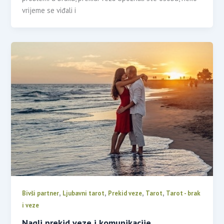
vrijeme se viđali i
,
,
,
,
Bivši partner
Ljubavni tarot
Prekid veze
Tarot
Tarot - brak
i veze
Nagli prekid veze i komunikacije