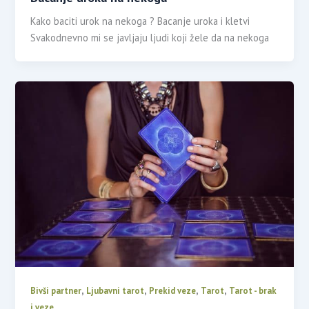
Kako baciti urok na nekoga ? Bacanje uroka i kletvi
Svakodnevno mi se javljaju ljudi koji žele da na nekoga
,
,
,
,
Bivši partner
Ljubavni tarot
Prekid veze
Tarot
Tarot - brak
i veze