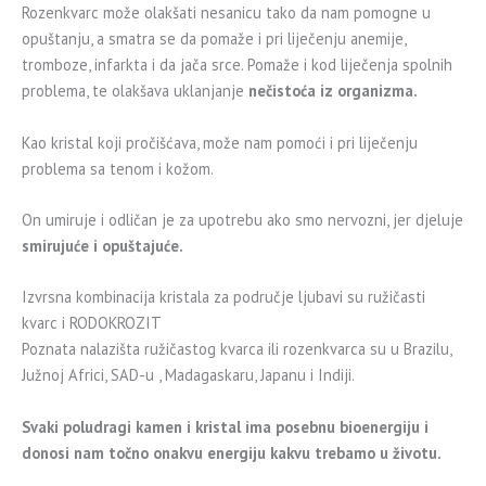
Rozenkvarc može olakšati nesanicu tako da nam pomogne u
opuštanju, a smatra se da pomaže i pri liječenju anemije,
tromboze, infarkta i da jača srce. Pomaže i kod liječenja spolnih
problema, te olakšava uklanjanje
nečistoća iz organizma.
Kao kristal koji pročišćava, može nam pomoći i pri liječenju
problema sa tenom i kožom.
On umiruje i odličan je za upotrebu ako smo nervozni, jer djeluje
smirujuće i opuštajuće.
Izvrsna kombinacija kristala za područje ljubavi su ružičasti
kvarc i RODOKROZIT
Poznata nalazišta ružičastog kvarca ili rozenkvarca su u Brazilu,
Južnoj Africi, SAD-u , Madagaskaru, Japanu i Indiji.
Svaki poludragi kamen i kristal ima posebnu bioenergiju i
donosi nam točno onakvu energiju kakvu trebamo u životu.