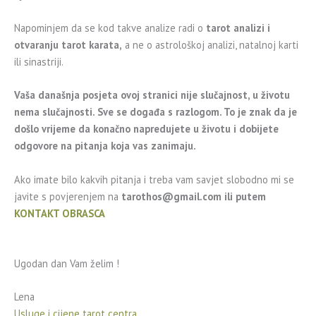
Napominjem da se kod takve analize radi o
tarot analizi i
otvaranju tarot karata,
a ne o astrološkoj analizi, natalnoj karti
ili sinastriji.
Vaša današnja posjeta ovoj stranici nije slučajnost, u životu
nema slučajnosti. Sve se događa s razlogom. To je znak da je
došlo vrijeme da konačno napredujete u životu i dobijete
odgovore na pitanja koja vas zanimaju.
Ako imate bilo kakvih pitanja i treba vam savjet slobodno mi se
javite s povjerenjem na
tarothos@gmail.com
ili putem
KONTAKT OBRASCA
Ugodan dan Vam želim !
Lena
Usluge i cijene tarot centra