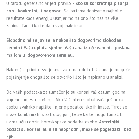
U tarotu generalno vrijedi pravilo –
što su konkretnija pitanja
to su konkretniji i odgovori.
Sa kartama dobivamo najbolje
rezultate kada energiju usmjerimo na ono što nas najviše
zanima. Tada i karte daju svoj maksimum.
Slobodno mi se javite, a nakon što dogovorimo slobodan
termin i Vaša uplata sjedne, Vaša analiza će vam biti poslana
mailom u dogovorenom terminu.
Nakon što primite svoju analizu, u narednih 1-2 dana je moguće
pojašnjenje onoga što se otvorilo i što je napisano u analizi.
Od vaših podataka za tumačenje su korisni Vaš datum, godina,
vrijeme i mjesto rođenja. Ako Vaš interes obuhvaća još neku
osobu svakako napišite i njene podatke, ako ih imate. Tarot se
može kombinirati s astrologijom, te se karte mogu tumačiti i
uzimajući u obzir horoskopske podatke osobe.
Astrološki
podaci su korisni, ali nisu neophodni, može se pogledati i bez
njih.