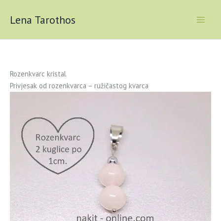
Skip
to
Lena Tarothos
content
Rozenkvarc kristal
Privjesak od rozenkvarca – ružičastog kvarca