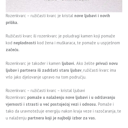
Rozenkvarc – ružičasti kvarc je kristal
nove ljubavi i novih
prilika.
Ružičasti kvarc ili rozenkvarc je poludragi kamen koji pomaže
kod
neplodnosti
kod žena i muškaraca, te pomaže u uspješnom
začeću.
Rozenkvarc je također i kamen
ljubavi.
Ako želite
privući novu
ljubav i partnera ili zadržati staru ljubav
, ružičasti kvarc ima
vrlo jako djelovanje upravo na tom području.
Rozenkvarc – ružičasti kvarc – kristal ljubavi
Rozenkvarc
pomaže u nalaženju nove ljubavi i u održavanju
vjernosti i strasti u već postojećoj vezi i odnosu.
Pomaže i
tako da uravnotežuje energiju nakon kraja veze i razočaranja, te
u nalaženju
partnera koji je najbolji izbor za vas.