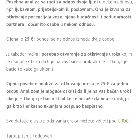
Posebna analiza se radi za odnos dvoje ljudi
u nekom odnosu,
npr. ljubavnom, prijateljskom ili poslovnom. Ona je izvrsna za
otkrivanje potencijala veze, njene budućnosti i podudarnosti
partnera i općenito osoba u nekom odnosu.
Cijena je
25 €
i odnosi se na odnos između dvije osobe.
Ja također radim i
posebno otvaranje za otkrivanje uroka
kojim
je moguće otkriti da li je na vas bačen urok, ako je – tko ga je
bacio te kako ga ukloniti.
Cijena posebne analize za otkrivanje uroka je 25 € za jednu
osobu. Analizom je moguće otkriti da li je na vas bačen urok i
ako je – tko ga je bacio. Ukoliko se pokaže da imate urok, ja
ga brzo i efikasno uklanjam potpuno besplatno.
Sve detalje o usluzi otkrivanja uroka možete vidjeti pod
UROCI
Tarot pitanja i odgovori