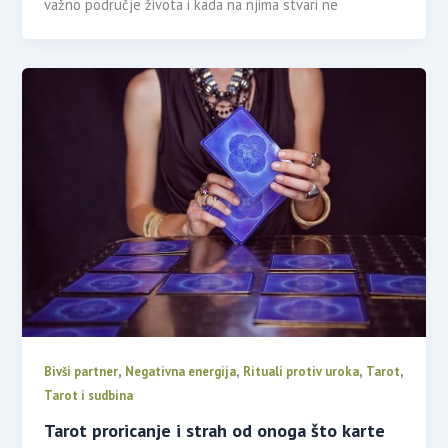
važno područje života i kada na njima stvari ne
,
,
,
,
Bivši partner
Negativna energija
Rituali protiv uroka
Tarot
Tarot i sudbina
Tarot proricanje i strah od onoga što karte