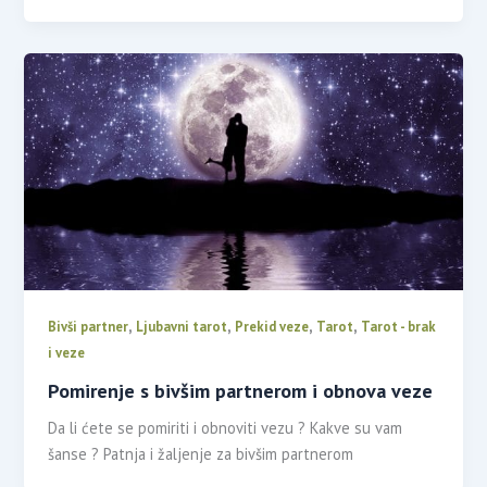
,
,
,
,
Bivši partner
Ljubavni tarot
Prekid veze
Tarot
Tarot - brak
i veze
Pomirenje s bivšim partnerom i obnova veze
Da li ćete se pomiriti i obnoviti vezu ? Kakve su vam
šanse ? Patnja i žaljenje za bivšim partnerom