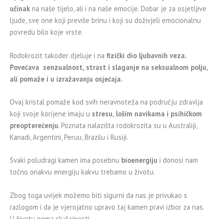
učinak
na naše tijelo, ali i na naše emocije. Dobar je za osjetljive
ljude, sve one koji previše brinu i koji su doživjeli emocionalnu
povredu bilo koje vrste.
Rodokrozit također djeluje i na
fizički dio ljubavnih veza.
Povećava senzualnost, strast i slaganje na seksualnom polju,
ali pomaže i u izražavanju osjećaja.
Ovaj kristal pomaže kod svih neravnoteža na području zdravlja
koji svoje korijene imaju u
stresu, lošim navikama i psihičkom
preopterećenju
. Poznata nalazišta rodokrozita su u Australiji,
Kanadi, Argentini, Peruu, Brazilu i Rusiji.
Svaki poludragi kamen ima posebnu
bioenergiju
i donosi nam
točno onakvu energiju kakvu trebamo u životu.
Zbog toga uvijek možemo biti sigurni da nas je privukao s
razlogom i da je vjerojatno upravo taj kamen pravi izbor za nas.
U životu nema slučajnosti.