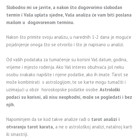
Slobodno mi se javite, a nakon što dogovorimo slobodan
termin i Vaša uplata sjedne, Vaša analiza će vam biti poslana
mailom u dogovorenom terminu.
Nakon što primite svoju analizu, u narednih 1-2 dana je moguće
pojašnjenje onoga što se otvorilo i što je napisano u analizi.
Od vaših podataka za tumačenje su korisni Vaš datum, godina,
vrijeme i mjesto rođenja. Ako Vaš interes obuhvaća još neku
osobu svakako napišite i njene podatke, ako ih imate. Tarot se
može kombinirati s astrologijom, te se karte mogu tumačiti i
uzimajući u obzir horoskopske podatke osobe.
Astrološki
podaci su korisni, ali nisu neophodni, može se pogledati i bez
njih.
Napominjem da se kod takve analize radi o
tarot analizi i
otvaranju tarot karata,
a ne o astrološkoj analizi, natalnoj karti
ili sinastriji.