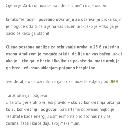
Cijena je
25 €
i odnosi se na odnos između dvije osobe.
Ja također radim i
posebno otvaranje za otkrivanje uroka
kojim
je moguće otkriti da li je na vas bačen urok, ako je – tko ga je
bacio te kako ga ukloniti.
Cijena posebne analize za otkrivanje uroka je 25 € za jednu
osobu. Analizom je moguće otkriti da li je na vas bačen urok i
ako je – tko ga je bacio. Ukoliko se pokaže da imate urok, ja
ga brzo i efikasno uklanjam potpuno besplatno.
Sve detalje o usluzi otkrivanja uroka možete vidjeti pod
UROCI
Tarot pitanja i odgovori
U tarotu generalno vrijedi pravilo –
što su konkretnija pitanja
to su konkretniji i odgovori.
Sa kartama dobivamo najbolje
rezultate kada energiju usmjerimo na ono što nas najviše
zanima. Tada i karte daju svoj maksimum.