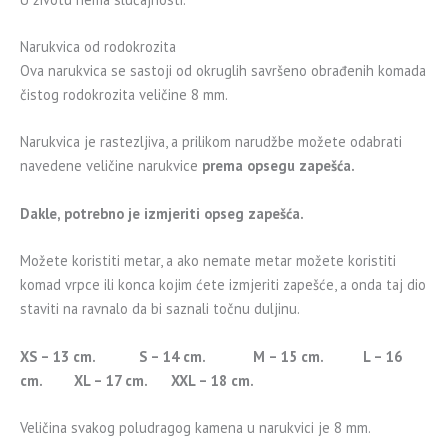
Narukvica od rodokrozita
Ova narukvica se sastoji od okruglih savršeno obrađenih komada
čistog rodokrozita veličine 8 mm.
Narukvica je rastezljiva, a prilikom narudžbe možete odabrati
navedene veličine narukvice
prema opsegu zapešća.
Dakle, potrebno je izmjeriti opseg zapešća.
Možete koristiti metar, a ako nemate metar možete koristiti
komad vrpce ili konca kojim ćete izmjeriti zapešće, a onda taj dio
staviti na ravnalo da bi saznali točnu duljinu.
XS – 13 cm. S – 14 cm. M – 15 cm. L – 16
cm. XL – 17 cm. XXL – 18 cm.
Veličina svakog poludragog kamena u narukvici je 8 mm.