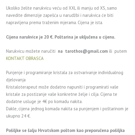
Ukoliko želite narukvicu veću od XXL ili manju od XS, samo
navedite dimenzije zapešća u narudžbi i narukvica će biti
napravljena prema traženim mjerama. Cijena je ista.
Cijena narukvice je 20 €. Poštarina je uključena u cijenu.
Narukvicu možete naručiti
na
tarothos@gmail.com
ili putem
KONTAKT OBRASCA
Punjenje i programiranje kristala za ostvarivanje individualnog
djelovanja
Kristaloterapeut može dodatno napuniti i programirati vaše
kristale za postizanje vaše konkretne želje i cilja. Cijena te
dodatne usluge je 4€ po komadu nakita.
Dakle, cijena jednog komada nakita sa punjenjem i poštarinom je
ukupno 24 €.
Pošiljke se šalju Hrvatskom poštom kao preporučena pošiljka