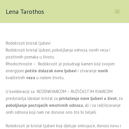
Skip
to
Lena Tarothos
content
Rodokrozit kristal ljubavi
Rodokrozit kristal ljubavi, poboljšanja odnosa, novih veza i
pozitivnih pomaka u životu
Rhodochrosite – Rodokrozit je poludragi kamen koji svojom
energijom
potiče dolazak nove ljubavi
i stvaranje
novih
kvalitetnih
veza
u našem životu.
U kombinaciji sa ROZENKVARCOM – RUŽIČASTIM KVARCOM
predstavlja idealan kristal za
privlačenje nove ljubavi u život
, za
poboljšanje postojećih emotivnih odnosa
, ali i za raščišćavanje
onih odnosa koji nam ne donose ono što bi željeli.
Rodokrozit je kristal ljubavi koji djeluje smirujuće, donosi novu i