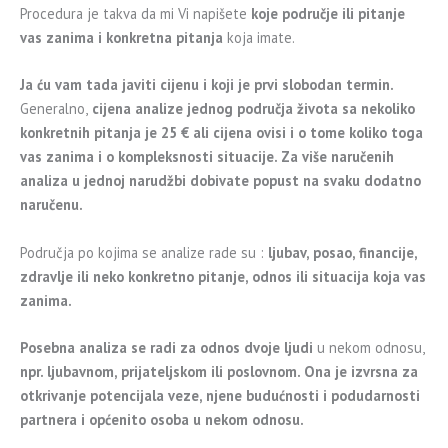
Procedura je takva da mi Vi napišete
koje područje ili pitanje
vas zanima i konkretna pitanja
koja imate.
Ja ću vam tada javiti cijenu i koji je prvi slobodan termin.
Generalno,
cijena analize jednog područja života sa nekoliko
konkretnih pitanja je 25 € ali c
ijena ovisi i o tome koliko toga
vas zanima i o kompleksnosti situacije. Za više naručenih
analiza u jednoj narudžbi dobivate popust na svaku dodatno
naručenu.
Područja po kojima se analize rade su :
ljubav, posao, financije,
zdravlje ili neko konkretno pitanje, odnos ili situacija koja vas
zanima.
Posebna analiza se radi za odnos dvoje ljudi
u nekom odnosu,
npr. ljubavnom, prijateljskom ili poslovnom. Ona je izvrsna za
otkrivanje potencijala veze, njene budućnosti i podudarnosti
partnera i općenito osoba u nekom odnosu.