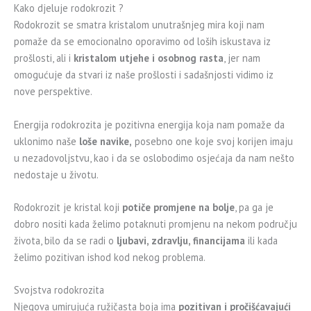
Kako djeluje rodokrozit ?
Rodokrozit se smatra kristalom unutrašnjeg mira koji nam
pomaže da se emocionalno oporavimo od loših iskustava iz
prošlosti, ali i
kristalom utjehe i osobnog rasta
, jer nam
omogućuje da stvari iz naše prošlosti i sadašnjosti vidimo iz
nove perspektive.
Energija rodokrozita je pozitivna energija koja nam pomaže da
uklonimo naše
loše navike,
posebno one koje svoj korijen imaju
u nezadovoljstvu, kao i da se oslobodimo osjećaja da nam nešto
nedostaje u životu.
Rodokrozit je kristal koji
potiče promjene na bolje
, pa ga je
dobro nositi kada želimo potaknuti promjenu na nekom području
života, bilo da se radi o
ljubavi, zdravlju, financijama
ili kada
želimo pozitivan ishod kod nekog problema.
Svojstva rodokrozita
Njegova umirujuća ružičasta boja ima
pozitivan i pročišćavajući