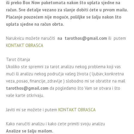
ili preko Box Now paketomata nakon što uplata sjedne na
račun. Sve detalje vezano za slanje dobiti ćete u prvom mailu.
Plaćanje pouzećem nije moguće, pošiljke se šalju nakon što
uplata sjedne na račun obrta.
Narukvicu možete naručiti
na
tarothos@gmail.com
ili putem
KONTAKT OBRASCA
Tarot čitanja
Ukoliko ste spremni za tarot analizu nekog problema koji vas
muči ili analizu nekog područja vašeg života ( ljubav, konkretna
veza, posao, financije, zdravlje ) slobodno mi se obratite na mail
tarothos@gmail.com
da pogledamo što Vam se otvara i što
vaše karte otkrivaju.
Javiti mi se možete i putem
KONTAKT OBRASCA
Kako naručiti analizu i kako ćete primiti svoju analizu
Analize se šalju mailom.