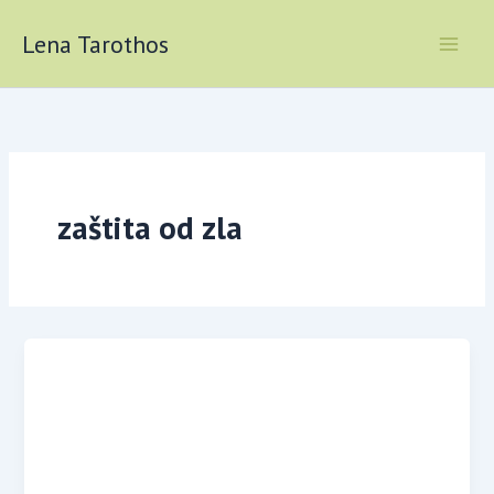
Skip
to
Lena Tarothos
content
zaštita od zla