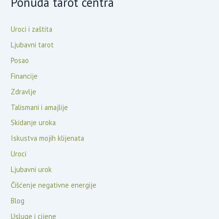
Ponuda tarot centra
Uroci i zaštita
Ljubavni tarot
Posao
Financije
Zdravlje
Talismani i amajlije
Skidanje uroka
Iskustva mojih klijenata
Uroci
Ljubavni urok
Čišćenje negativne energije
Blog
Usluge i cijene