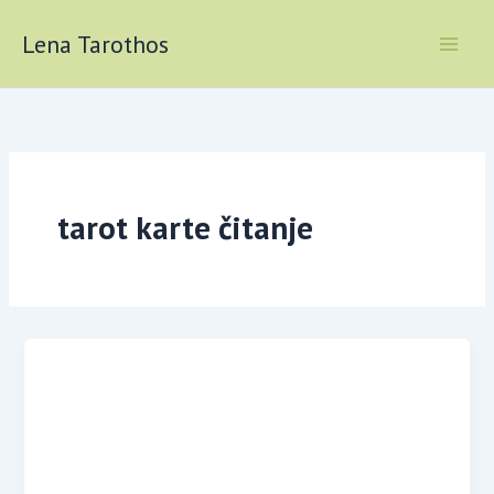
Skip
to
Lena Tarothos
content
tarot karte čitanje