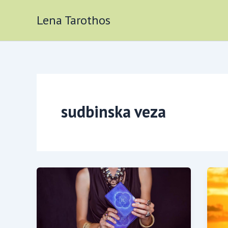
Skip
Lena Tarothos
to
content
sudbinska veza