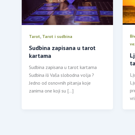
,
Bi
Tarot
Tarot i sudbina
ve
Sudbina zapisana u tarot
L
kartama
t
Sudbina zapisana u tarot kartama
Lj
Sudbina ili Vaša slobodna volja ?
Lj
Jedno od osnovnih pitanja koje
pr
zanima one koji su […]
vr