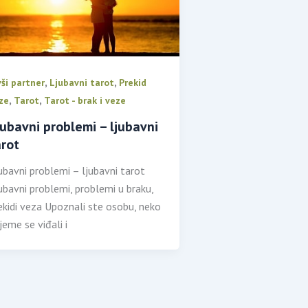
,
,
vši partner
Ljubavni tarot
Prekid
,
,
ze
Tarot
Tarot - brak i veze
jubavni problemi – ljubavni
arot
ubavni problemi – ljubavni tarot
ubavni problemi, problemi u braku,
ekidi veza Upoznali ste osobu, neko
ijeme se viđali i