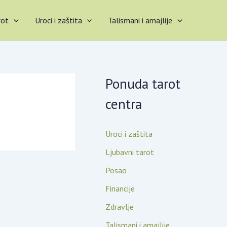
rot
Uroci i zaštita
Talismani i amajlije
Ponuda tarot
centra
Uroci i zaštita
Ljubavni tarot
Posao
Financije
Zdravlje
Talismani i amajlije