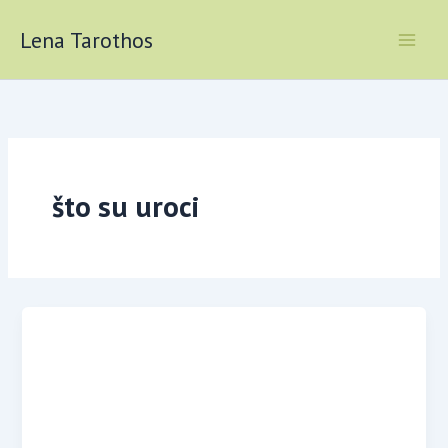
Skip
to
Lena Tarothos
content
što su uroci