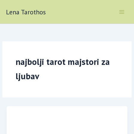
Skip
to
Lena Tarothos
content
najbolji tarot majstori za
ljubav