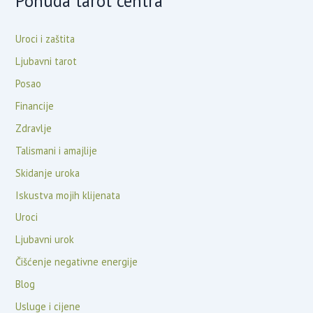
Ponuda tarot centra
Uroci i zaštita
Ljubavni tarot
Posao
Financije
Zdravlje
Talismani i amajlije
Skidanje uroka
Iskustva mojih klijenata
Uroci
Ljubavni urok
Čišćenje negativne energije
Blog
Usluge i cijene