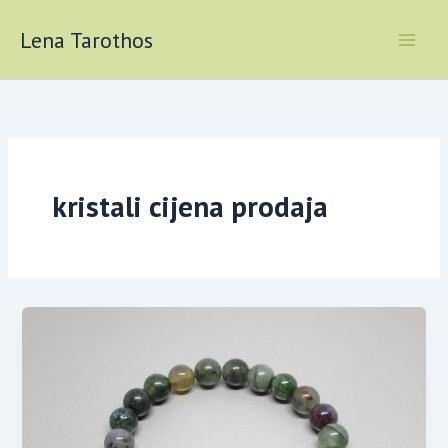
Skip
to
Lena Tarothos
content
kristali cijena prodaja