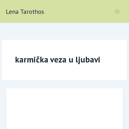
Skip
to
Lena Tarothos
content
karmička veza u ljubavi