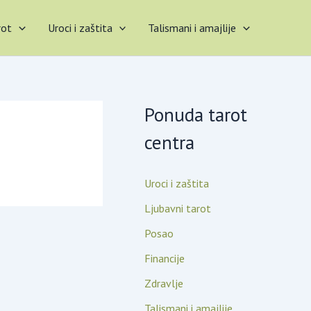
rot
Uroci i zaštita
Talismani i amajlije
Ponuda tarot
centra
Uroci i zaštita
Ljubavni tarot
Posao
Financije
Zdravlje
Talismani i amajlije