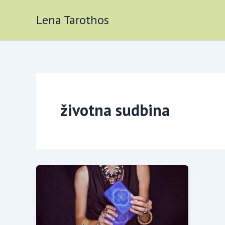
Skip
Lena Tarothos
to
content
životna sudbina