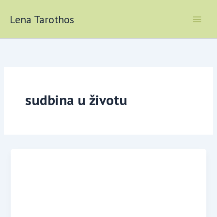
Skip
to
Lena Tarothos
content
sudbina u životu