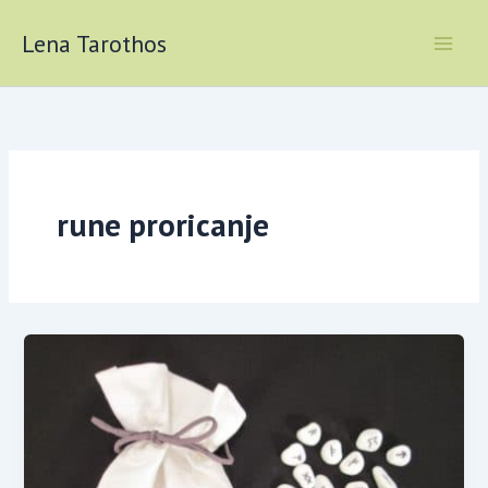
Skip
to
Lena Tarothos
content
rune proricanje