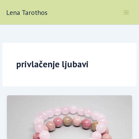
Skip
to
Lena Tarothos
content
privlačenje ljubavi