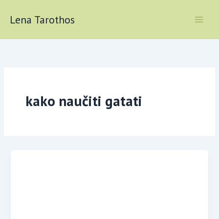
Skip
to
Lena Tarothos
content
kako naučiti gatati