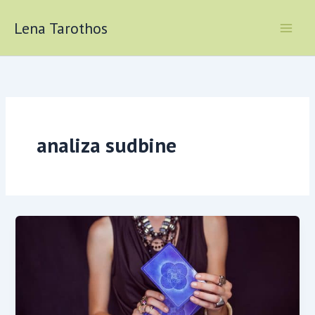
Skip
to
Lena Tarothos
content
analiza sudbine